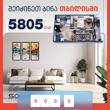
0
0
0
0