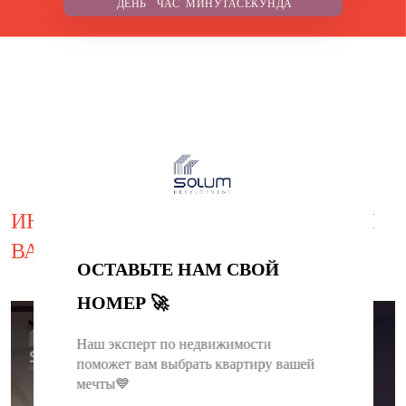
ДЕНЬ
ЧАС
МИНУТА
СЕКУНДА
ИНТЕРЕСНОЕ ПРЕДЛОЖЕНИЕ ДЛЯ
ВАС
ОСТАВЬТЕ НАМ СВОЙ
НОМЕР 🚀
ЗАВЕРШЕНО
Наш эксперт по недвижимости
поможет вам выбрать квартиру вашей
0
0
0
0
мечты💙