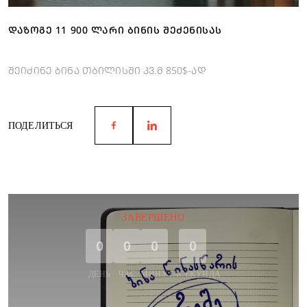
ᲓᲐᲖᲝᲒᲔ 11 900 ᲚᲐᲠᲘ ᲑᲘᲜᲘᲡ ᲨᲔᲫᲔᲜᲘᲡᲐᲡ
შეიძინე ბინა თბილისში კვ.მ 850$-ად
ПОДЕЛИТЬСЯ
ЗАВЕРШЕНО
0
0
0
0
ДЕНЬ
ЧАС
МИНУТА
СЕКУНДА