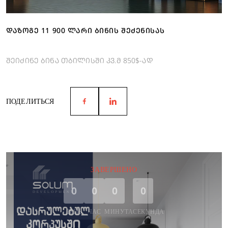
ᲓᲐᲖᲝᲒᲔ 11 900 ᲚᲐᲠᲘ ᲑᲘᲜᲘᲡ ᲨᲔᲫᲔᲜᲘᲡᲐᲡ
შეიძინე ბინა თბილისში კვ.მ 850$-ად
ПОДЕЛИТЬСЯ
ЗАВЕРШЕНО
0
0
0
0
ДЕНЬ
ЧАС
МИНУТА
СЕКУНДА