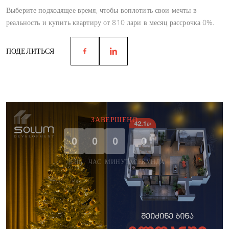
Выберите подходящее время, чтобы воплотить свои мечты в
реальность и купить квартиру от 810 лари в месяц рассрочка 0%.
ПОДЕЛИТЬСЯ
ЗАВЕРШЕНО
0
0
0
0
ДЕНЬ
ЧАС
МИНУТА
СЕКУНДА