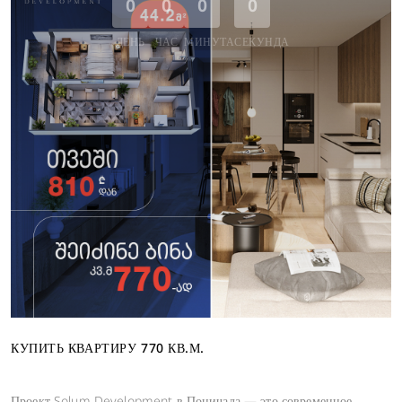
0
0
0
0
ДЕНЬ
ЧАС
МИНУТА
СЕКУНДА
КУПИТЬ КВАРТИРУ 770 КВ.М.
Проект Solum Development в Поничала — это современное,