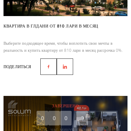
КВАРТИРА В ГЛДАНИ ОТ 810 ЛАРИ В МЕСЯЦ
Выберите подходящее время, чтобы воплотить свои мечты в
реальность и купить квартиру от 810 лари в месяц рассрочка 0%.
ПОДЕЛИТЬСЯ
ЗАВЕРШЕНО
0
0
0
0
ДЕНЬ
ЧАС
МИНУТА
СЕКУНДА