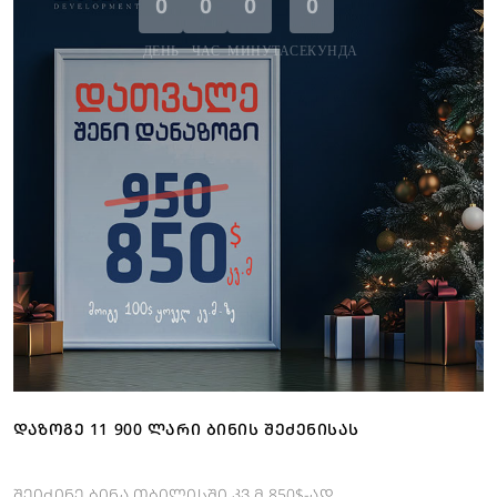
0
0
0
0
ДЕНЬ
ЧАС
МИНУТА
СЕКУНДА
ᲓᲐᲖᲝᲒᲔ 11 900 ᲚᲐᲠᲘ ᲑᲘᲜᲘᲡ ᲨᲔᲫᲔᲜᲘᲡᲐᲡ
შეიძინე ბინა თბილისში კვ.მ 850$-ად