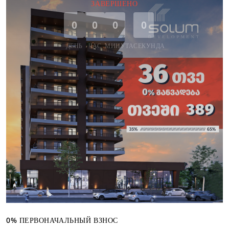
ЗАВЕРШЕНО
0
0
0
0
ДЕНЬ
ЧАС
МИНУТА
СЕКУНДА
0% ПЕРВОНАЧАЛЬНЫЙ ВЗНОС