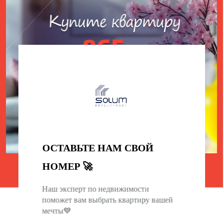
ОСТАВЬТЕ НАМ СВОЙ
0
0
0
0
НОМЕР 🚀
ДЕНЬ
ЧАС
МИНУТА
СЕКУНДА
Наш эксперт по недвижимости
поможет вам выбрать квартиру вашей
мечты💙