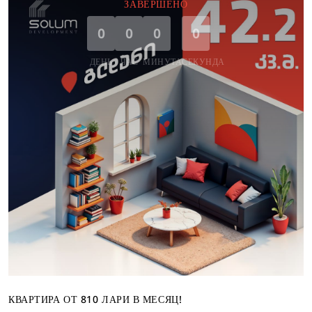
ЗАВЕРШЕНО
0
0
0
0
ДЕНЬ
ЧАС
МИНУТА
СЕКУНДА
КВАРТИРА ОТ 810 ЛАРИ В МЕСЯЦ!