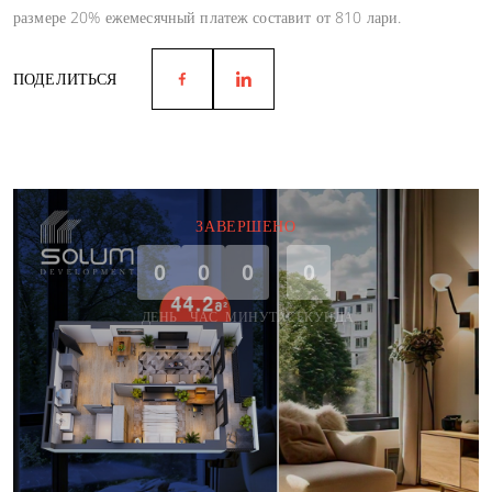
размере 20% ежемесячный платеж составит от 810 лари.
ПОДЕЛИТЬСЯ
ЗАВЕРШЕНО
0
0
0
0
ДЕНЬ
ЧАС
МИНУТА
СЕКУНДА