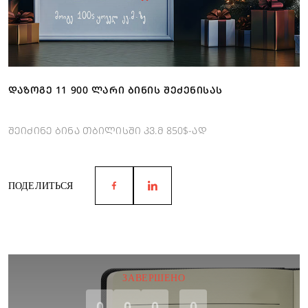
ᲓᲐᲖᲝᲒᲔ 11 900 ᲚᲐᲠᲘ ᲑᲘᲜᲘᲡ ᲨᲔᲫᲔᲜᲘᲡᲐᲡ
შეიძინე ბინა თბილისში კვ.მ 850$-ად
ПОДЕЛИТЬСЯ
ЗАВЕРШЕНО
0
0
0
0