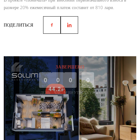
размере 20% ежемесячный платеж составит от 810 лари.
ПОДЕЛИТЬСЯ
ЗАВЕРШЕНО
0
0
0
0
ДЕНЬ
ЧАС
МИНУТА
СЕКУНДА