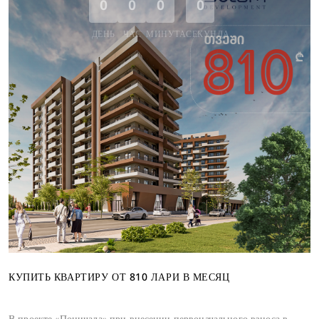
0
0
0
0
ДЕНЬ
ЧАС
МИНУТА
СЕКУНДА
КУПИТЬ КВАРТИРУ ОТ 810 ЛАРИ В МЕСЯЦ
В проекте «Поничала» при внесении первоначального взноса в