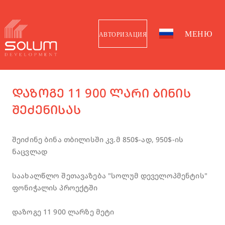
МЕНЮ
АВТОРИЗАЦИЯ
ᲓᲐᲖᲝᲒᲔ 11 900 ᲚᲐᲠᲘ ᲑᲘᲜᲘᲡ
ᲨᲔᲫᲔᲜᲘᲡᲐᲡ
შეიძინე ბინა თბილისში კვ.მ 850$-ად, 950$-ის
ნაცვლად
საახალწლო შეთავაზება "სოლუმ დეველოპმენტის"
ფონიჭალის პროექტში
დაზოგე 11 900 ლარზე მეტი