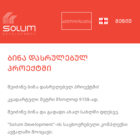
ᲛᲔᲜᲘᲣ
ᲐᲕᲢᲝᲠᲘᲖᲐᲪᲘᲐ
ᲑᲘᲜᲐ ᲓᲐᲡᲠᲣᲚᲔᲑᲣᲚ
ᲞᲠᲝᲔᲥᲢᲨᲘ
შეიძინე ბინა დასრულებულ პროექტში!
კვადარტული მეტრი მხოლოდ 915$-ად.
შეიძინე ბინა და გადადი ახალ სახლში დღესვე.
"Solum Development"-ის საცხოვრებელი კომპლექსი
ავჭალაში მოიცავს: