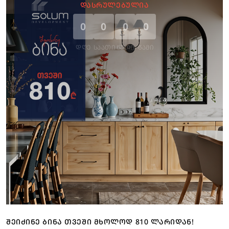
ᲓᲐᲡᲠᲣᲚᲔᲑᲣᲚᲘᲐ
0
0
0
0
ᲓᲦᲔ
ᲡᲐᲐᲗᲘ
ᲬᲣᲗᲘ
ᲬᲐᲛᲘ
ᲨᲔᲘᲫᲘᲜᲔ ᲑᲘᲜᲐ ᲗᲕᲔᲨᲘ ᲛᲮᲝᲚᲝᲓ 810 ᲚᲐᲠᲘᲓᲐᲜ!