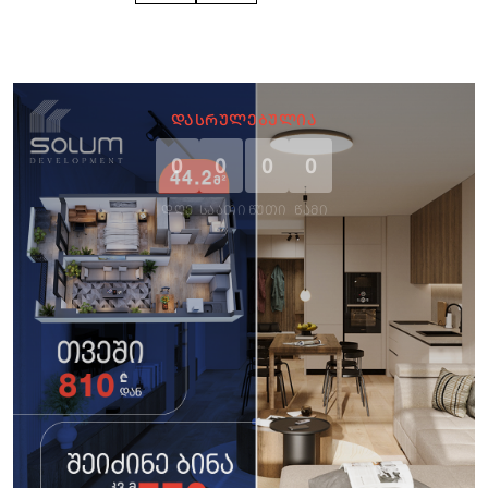
ᲓᲐᲡᲠᲣᲚᲔᲑᲣᲚᲘᲐ
0
0
0
0
ᲓᲦᲔ
ᲡᲐᲐᲗᲘ
ᲬᲣᲗᲘ
ᲬᲐᲛᲘ