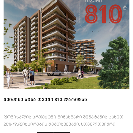
ᲨᲔᲘᲫᲘᲜᲔ ᲑᲘᲜᲐ ᲗᲕᲔᲨᲘ 810 ᲚᲐᲠᲘᲓᲐᲜ
ფონიჭალის პროექტში წინასწარი შენატანის სახით
20% დაფიქსირების შემთხვევაში, ყოველთვიური
გადასახადი არის 810 ლარიდან.