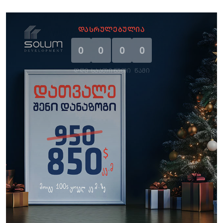
ᲓᲐᲡᲠᲣᲚᲔᲑᲣᲚᲘᲐ
0
0
0
0
ᲓᲦᲔ
ᲡᲐᲐᲗᲘ
ᲬᲣᲗᲘ
ᲬᲐᲛᲘ