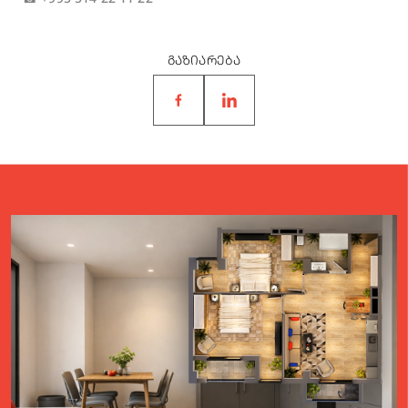
ᲒᲐᲖᲘᲐᲠᲔᲑᲐ