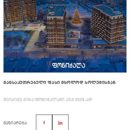
ᲒᲐᲜᲡᲐᲙᲣᲗᲠᲔᲑᲣᲚᲘ ᲤᲐᲡᲘ ᲛᲮᲝᲚᲝᲓ ᲡᲝᲚᲣᲛᲘᲡᲒᲐᲜ
შეიძინე ბინა ფონიჭალაში კვ.მ 850$-ად
ᲒᲐᲖᲘᲐᲠᲔᲑᲐ