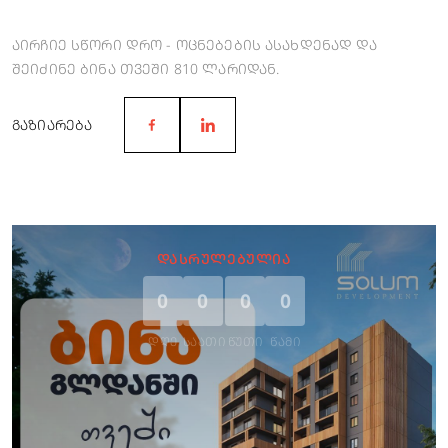
აირჩიე სწორი დრო - ოცნებების ასახდენად და
შეიძინე ბინა თვეში 810 ლარიდან.
ᲒᲐᲖᲘᲐᲠᲔᲑᲐ
ᲓᲐᲡᲠᲣᲚᲔᲑᲣᲚᲘᲐ
0
0
0
0
ᲓᲦᲔ
ᲡᲐᲐᲗᲘ
ᲬᲣᲗᲘ
ᲬᲐᲛᲘ