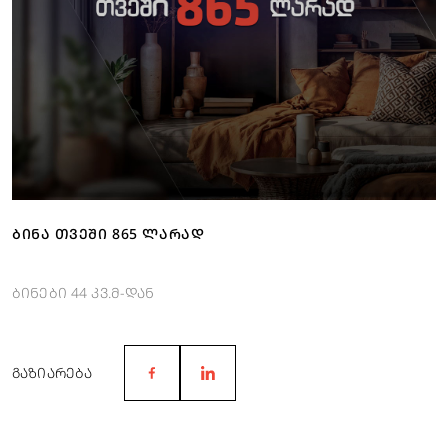
ᲑᲘᲜᲐ ᲗᲕᲔᲨᲘ 865 ᲚᲐᲠᲐᲓ
ბინები 44 კვ.მ-დან
ᲒᲐᲖᲘᲐᲠᲔᲑᲐ