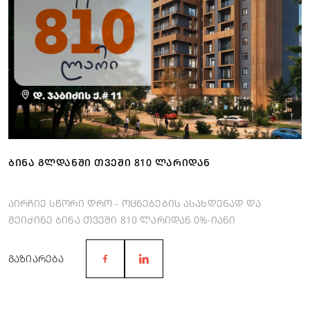
ᲑᲘᲜᲐ ᲒᲚᲓᲐᲜᲨᲘ ᲗᲕᲔᲨᲘ 810 ᲚᲐᲠᲘᲓᲐᲜ
აირჩიე სწორი დრო - ოცნებების ასახდენად და
შეიძინე ბინა თვეში 810 ლარიდან 0%-იანი
განვადებით.
ᲒᲐᲖᲘᲐᲠᲔᲑᲐ