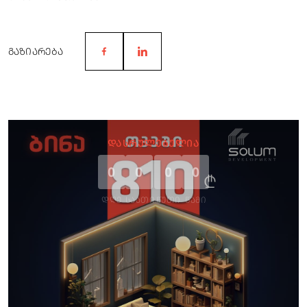
ᲒᲐᲖᲘᲐᲠᲔᲑᲐ
ᲓᲐᲡᲠᲣᲚᲔᲑᲣᲚᲘᲐ
0
0
0
0
ᲓᲦᲔ
ᲡᲐᲐᲗᲘ
ᲬᲣᲗᲘ
ᲬᲐᲛᲘ