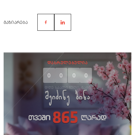
ᲒᲐᲖᲘᲐᲠᲔᲑᲐ
ᲓᲐᲡᲠᲣᲚᲔᲑᲣᲚᲘᲐ
0
0
0
0
ᲓᲦᲔ
ᲡᲐᲐᲗᲘ
ᲬᲣᲗᲘ
ᲬᲐᲛᲘ