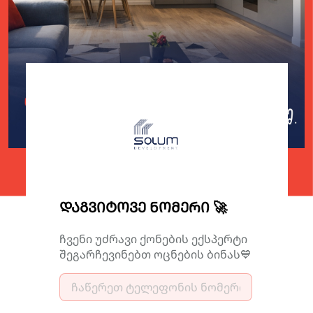
0
0
0
0
ᲓᲦᲔ
ᲡᲐᲐᲗᲘ
ᲬᲣᲗᲘ
ᲬᲐᲛᲘ
ᲓᲐᲒᲕᲘᲢᲝᲕᲔ ᲜᲝᲛᲔᲠᲘ 🚀
ჩვენი უძრავი ქონების ექსპერტი
შეგარჩევინებთ ოცნების ბინას💙