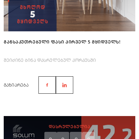
ᲒᲐᲜᲡᲐᲙᲣᲗᲠᲔᲑᲣᲚᲘ ᲤᲐᲡᲘ ᲞᲘᲠᲕᲔᲚ 5 ᲛᲧᲘᲓᲕᲔᲚᲡ!
შეიძინე ბინა დასრულებულ კორპუსში
ᲒᲐᲖᲘᲐᲠᲔᲑᲐ
ᲓᲐᲡᲠᲣᲚᲔᲑᲣᲚᲘᲐ