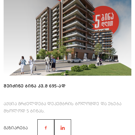
ᲨᲔᲘᲫᲘᲜᲔ ᲑᲘᲜᲐ ᲙᲕ.Მ 695-ᲐᲓ
აქცია გრძელდება დეკემბრის ბოლომდე და ეხება
მხოლოდ 5 ბინას.
ᲒᲐᲖᲘᲐᲠᲔᲑᲐ