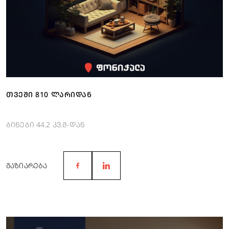
ᲗᲕᲔᲨᲘ 810 ᲚᲐᲠᲘᲓᲐᲜ
ბინები 44.2 კვ.მ-დან
ᲒᲐᲖᲘᲐᲠᲔᲑᲐ