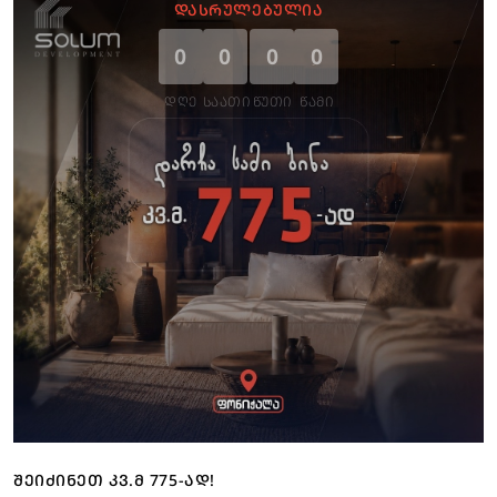
ᲓᲐᲡᲠᲣᲚᲔᲑᲣᲚᲘᲐ
0
0
0
0
ᲓᲦᲔ
ᲡᲐᲐᲗᲘ
ᲬᲣᲗᲘ
ᲬᲐᲛᲘ
ᲨᲔᲘᲫᲘᲜᲔᲗ ᲙᲕ.Მ 775-ᲐᲓ!