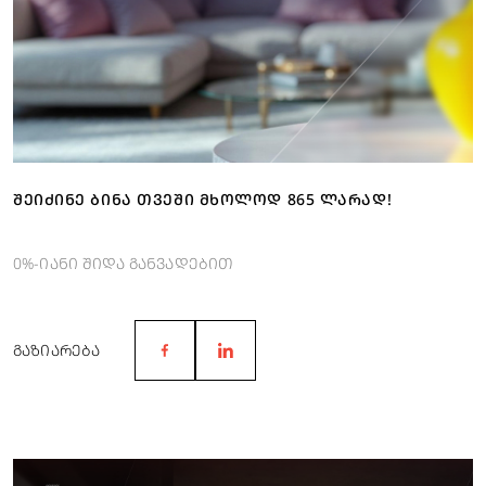
ᲨᲔᲘᲫᲘᲜᲔ ᲑᲘᲜᲐ ᲗᲕᲔᲨᲘ ᲛᲮᲝᲚᲝᲓ 865 ᲚᲐᲠᲐᲓ!
0%-იანი შიდა განვადებით
ᲒᲐᲖᲘᲐᲠᲔᲑᲐ