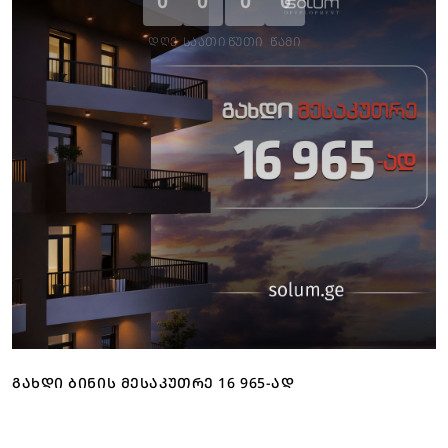
0
0
0
0
ᲓᲦᲔ
ᲡᲐᲐᲗᲘ
ᲬᲣᲗᲘ
ᲬᲐᲛᲘ
ᲒᲐᲮᲓᲘ ᲑᲘᲜᲘᲡ ᲛᲔᲡᲐᲙᲣᲗᲠᲔ 16 965-ᲐᲓ