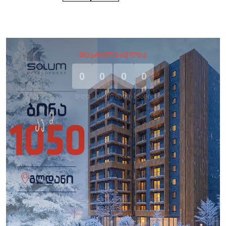
ᲓᲐᲡᲠᲣᲚᲔᲑᲣᲚᲘᲐ
0
0
0
0
ᲓᲦᲔ
ᲡᲐᲐᲗᲘ
ᲬᲣᲗᲘ
ᲬᲐᲛᲘ