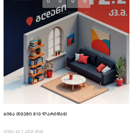
0
0
0
0
ᲓᲦᲔ
ᲡᲐᲐᲗᲘ
ᲬᲣᲗᲘ
ᲬᲐᲛᲘ
ᲑᲘᲜᲐ ᲗᲕᲔᲨᲘ 810 ᲚᲐᲠᲘᲓᲐᲜ!
ბინა 42.1 კვ.მ-დან