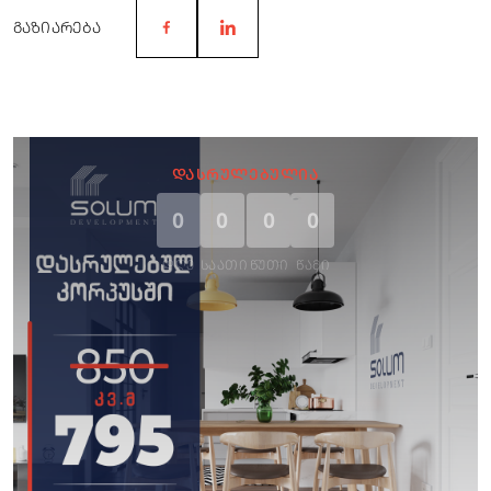
ᲒᲐᲖᲘᲐᲠᲔᲑᲐ
ᲓᲐᲡᲠᲣᲚᲔᲑᲣᲚᲘᲐ
0
0
0
0
ᲓᲦᲔ
ᲡᲐᲐᲗᲘ
ᲬᲣᲗᲘ
ᲬᲐᲛᲘ