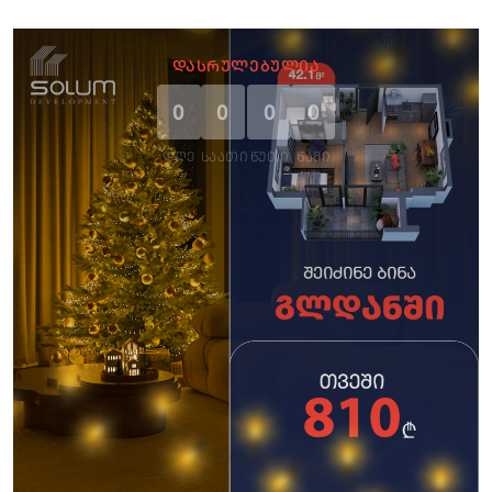
ᲓᲐᲡᲠᲣᲚᲔᲑᲣᲚᲘᲐ
0
0
0
0
ᲓᲦᲔ
ᲡᲐᲐᲗᲘ
ᲬᲣᲗᲘ
ᲬᲐᲛᲘ