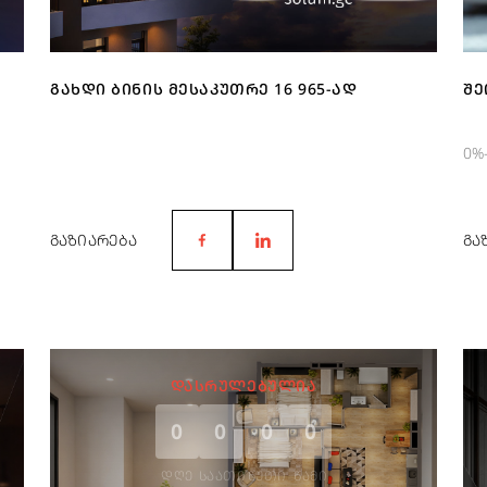
ᲒᲐᲮᲓᲘ ᲑᲘᲜᲘᲡ ᲛᲔᲡᲐᲙᲣᲗᲠᲔ 16 965-ᲐᲓ
ᲨᲔ
0%
ᲒᲐᲖᲘᲐᲠᲔᲑᲐ
ᲒᲐ
ᲓᲐᲡᲠᲣᲚᲔᲑᲣᲚᲘᲐ
0
0
0
0
ᲓᲦᲔ
ᲡᲐᲐᲗᲘ
ᲬᲣᲗᲘ
ᲬᲐᲛᲘ