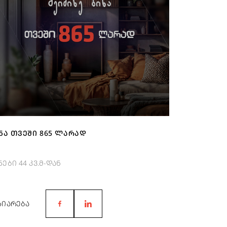
ᲜᲐ ᲗᲕᲔᲨᲘ 865 ᲚᲐᲠᲐᲓ
ნები 44 კვ.მ-დან
ᲖᲘᲐᲠᲔᲑᲐ