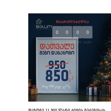
ᲓᲐᲡᲠᲣᲚᲔᲑᲣᲚᲘᲐ
0
0
0
0
ᲓᲦᲔ
ᲡᲐᲐᲗᲘ
ᲬᲣᲗᲘ
ᲬᲐᲛᲘ
ᲓᲐᲖᲝᲒᲔ 11 900 ᲚᲐᲠᲘ ᲑᲘᲜᲘᲡ ᲨᲔᲫᲔᲜᲘᲡᲐᲡ