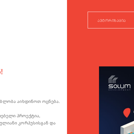
ᲐᲕᲢᲝᲠᲘᲖᲐᲪᲘᲐ
!
ბლობა აიხდინოთ ოცნება.
ებელი პროექტია,
თულიანი კორპუსისგან და