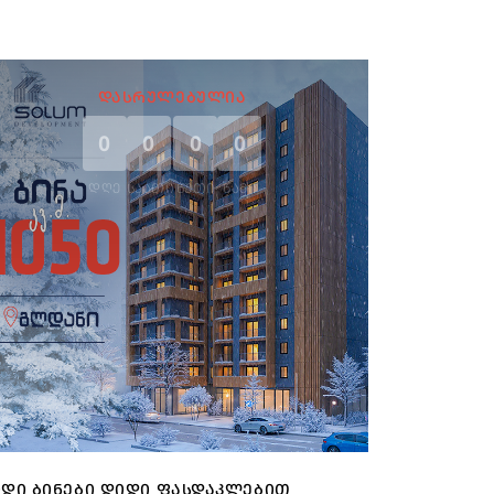
ᲓᲐᲡᲠᲣᲚᲔᲑᲣᲚᲘᲐ
0
0
0
0
ᲓᲦᲔ
ᲡᲐᲐᲗᲘ
ᲬᲣᲗᲘ
ᲬᲐᲛᲘ
ᲓᲘ ᲑᲘᲜᲔᲑᲘ ᲓᲘᲓᲘ ᲤᲐᲡᲓᲐᲙᲚᲔᲑᲘᲗ