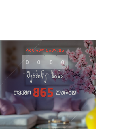
ᲓᲐᲡᲠᲣᲚᲔᲑᲣᲚᲘᲐ
0
0
0
0
ᲓᲦᲔ
ᲡᲐᲐᲗᲘ
ᲬᲣᲗᲘ
ᲬᲐᲛᲘ