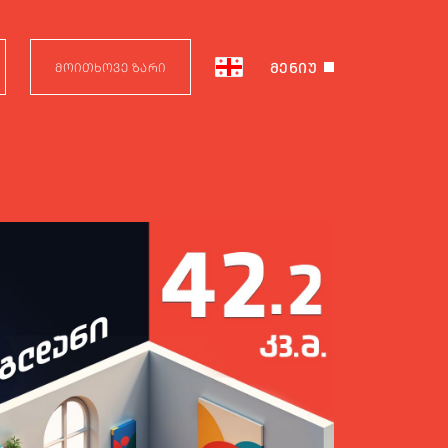
ᲛᲔᲜᲘᲣ
ᲛᲝᲘᲗᲮᲝᲕᲔ ᲖᲐᲠᲘ