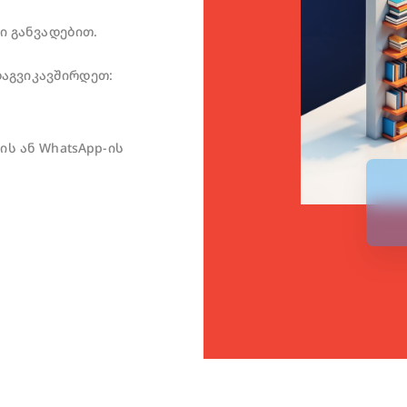
ი განვადებით.
აგვიკავშირდეთ:
ის ან WhatsApp-ის
ᲓᲐᲒᲕᲘᲢᲝᲕᲔ ᲜᲝᲛ
ჩვენი უძრავი ქონებ
შეგარჩევინებთ ოცნე
გაგზავნა
გაუქმება