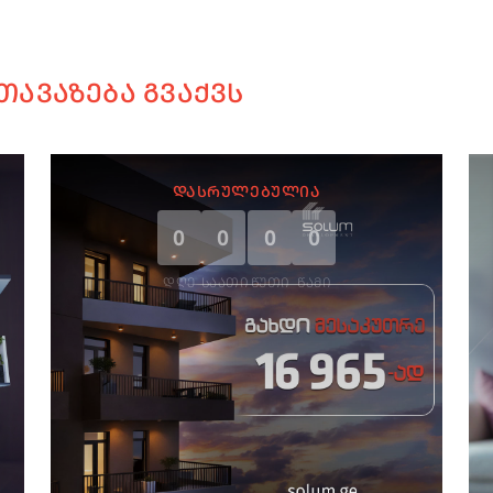
ᲗᲐᲕᲐᲖᲔᲑᲐ ᲒᲕᲐᲥᲕᲡ
ᲓᲐᲡᲠᲣᲚᲔᲑᲣᲚᲘᲐ
0
0
0
0
ᲓᲦᲔ
ᲡᲐᲐᲗᲘ
ᲬᲣᲗᲘ
ᲬᲐᲛᲘ