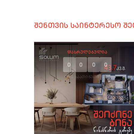
ᲨᲔᲜᲗᲕᲘᲡ ᲡᲐᲘᲜᲢᲔᲠᲔᲡᲝ ᲨᲔ
ᲓᲐᲡᲠᲣᲚᲔᲑᲣᲚᲘᲐ
0
0
0
0
ᲓᲦᲔ
ᲡᲐᲐᲗᲘ
ᲬᲣᲗᲘ
ᲬᲐᲛᲘ