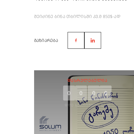
შეიძინე ბინა თბილისში კვ.მ 850$-ად
ᲒᲐᲖᲘᲐᲠᲔᲑᲐ
ᲓᲐᲡᲠᲣᲚᲔᲑᲣᲚᲘᲐ
0
0
0
0
ᲓᲦᲔ
ᲡᲐᲐᲗᲘ
ᲬᲣᲗᲘ
ᲬᲐᲛᲘ