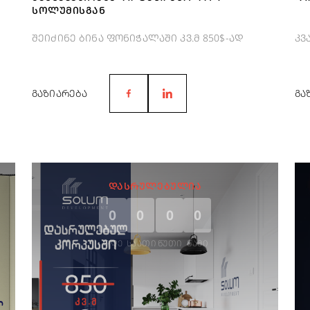
ᲡᲝᲚᲣᲛᲘᲡᲒᲐᲜ
შეიძინე ბინა ფონიჭალაში კვ.მ 850$-ად
კვ
ᲒᲐᲖᲘᲐᲠᲔᲑᲐ
ᲒᲐ
ᲓᲐᲡᲠᲣᲚᲔᲑᲣᲚᲘᲐ
0
0
0
0
ᲓᲦᲔ
ᲡᲐᲐᲗᲘ
ᲬᲣᲗᲘ
ᲬᲐᲛᲘ