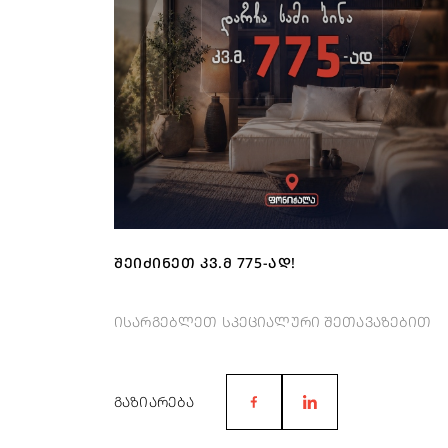
ᲨᲔᲘᲫᲘᲜᲔᲗ ᲙᲕ.Მ 775-ᲐᲓ!
ისარგებლეთ სპეციალური შეთავაზებით
ᲒᲐᲖᲘᲐᲠᲔᲑᲐ