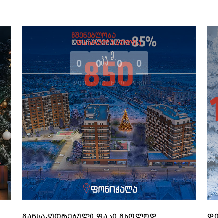
ᲓᲐᲡᲠᲣᲚᲔᲑᲣᲚᲘᲐ
0
0
0
0
ᲓᲦᲔ
ᲡᲐᲐᲗᲘ
ᲬᲣᲗᲘ
ᲬᲐᲛᲘ
ᲒᲐᲜᲡᲐᲙᲣᲗᲠᲔᲑᲣᲚᲘ ᲤᲐᲡᲘ ᲛᲮᲝᲚᲝᲓ
ᲓᲘ