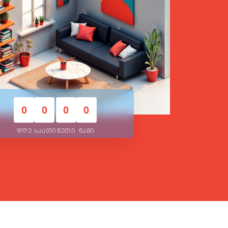
ᲔᲠᲘ 🚀
0
0
0
0
ის ექსპერტი
ᲓᲦᲔ
ᲡᲐᲐᲗᲘ
ᲬᲣᲗᲘ
ᲬᲐᲛᲘ
ბის ბინას💙