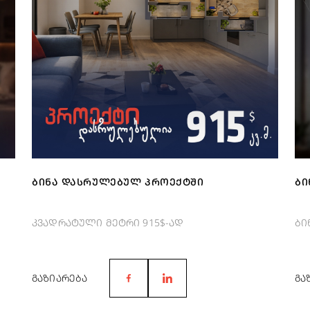
ᲑᲘᲜᲐ ᲓᲐᲡᲠᲣᲚᲔᲑᲣᲚ ᲞᲠᲝᲔᲥᲢᲨᲘ
ᲑᲘ
კვადრატული მეტრი 915$-ად
ბი
ᲒᲐᲖᲘᲐᲠᲔᲑᲐ
ᲒᲐ