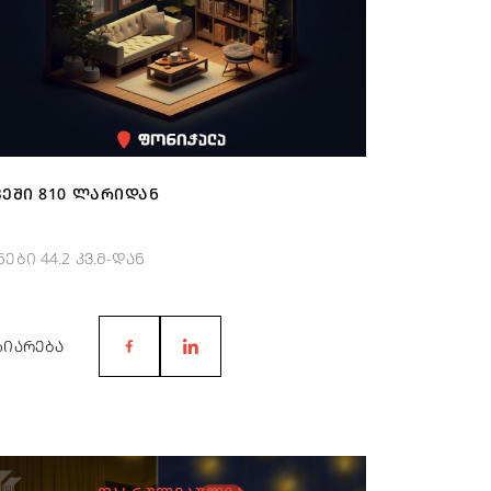
ᲔᲨᲘ 810 ᲚᲐᲠᲘᲓᲐᲜ
ნები 44.2 კვ.მ-დან
ᲖᲘᲐᲠᲔᲑᲐ