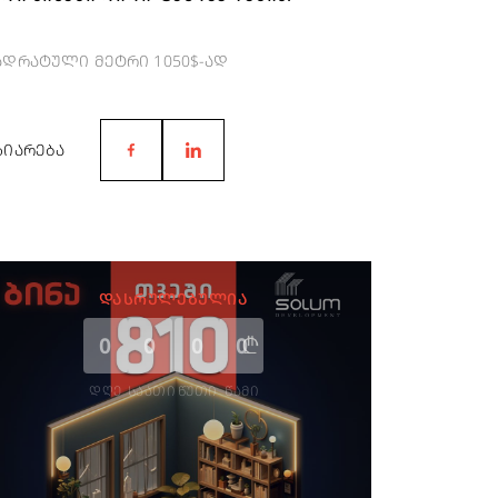
ადრატული მეტრი 1050$-ად
ᲖᲘᲐᲠᲔᲑᲐ
ᲓᲐᲡᲠᲣᲚᲔᲑᲣᲚᲘᲐ
0
0
0
0
ᲓᲦᲔ
ᲡᲐᲐᲗᲘ
ᲬᲣᲗᲘ
ᲬᲐᲛᲘ