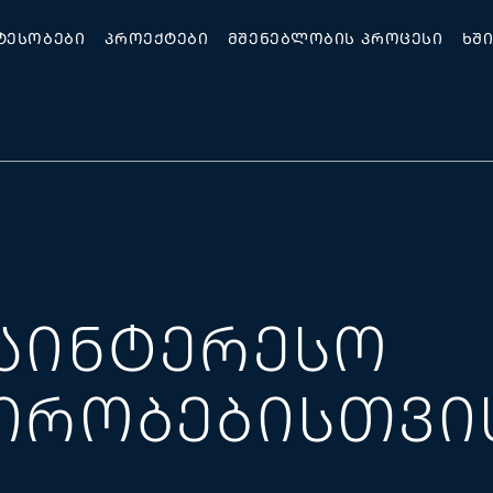
ᲢᲔᲡᲝᲑᲔᲑᲘ
ᲞᲠᲝᲔᲥᲢᲔᲑᲘ
ᲛᲨᲔᲜᲔᲑᲚᲝᲑᲘᲡ ᲞᲠᲝᲪᲔᲡᲘ
ᲮᲨ
ᲐᲘᲜᲢᲔᲠᲔᲡᲝ
ᲘᲠᲝᲑᲔᲑᲘᲡᲗᲕᲘ