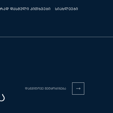
ᲘᲠᲐᲓ ᲓᲐᲡᲛᲣᲚᲘ ᲙᲘᲗᲮᲕᲔᲑᲘ
ᲡᲘᲐᲮᲚᲔᲔᲑᲘ
Ს
ᲓᲐᲒᲕᲘᲢᲝᲕᲔ ᲨᲔᲢᲧᲝᲑᲘᲜᲔᲑᲐ