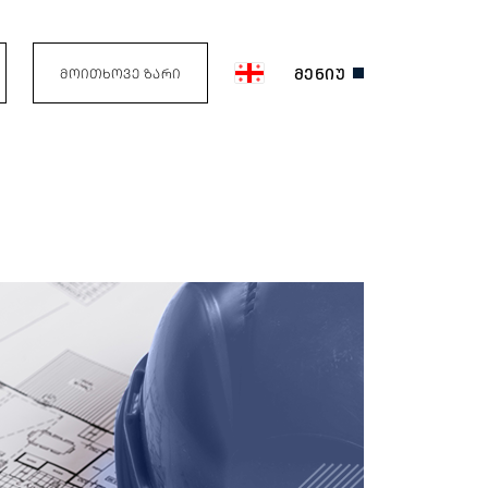
ᲛᲔᲜᲘᲣ
ᲛᲝᲘᲗᲮᲝᲕᲔ ᲖᲐᲠᲘ