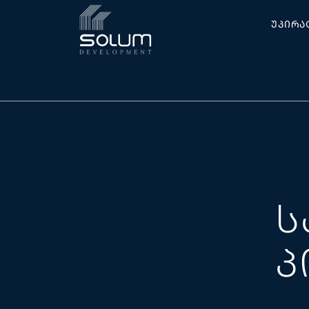
ᲣᲞᲘᲠᲐ
Ს
Პ