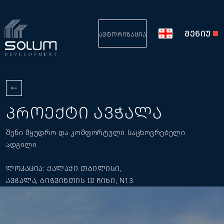
ᲛᲔᲜᲘᲣ
ᲐᲕᲢᲝᲠᲘᲖᲐᲪᲘᲐ
ᲞᲠᲝᲔᲥᲢᲘ ᲐᲕᲭᲐᲚᲐ
შენი მყუდრო და კომფორტული საცხოვრებელი
ადგილი
ᲚᲝᲙᲐᲪᲘᲐ: ᲥᲐᲚᲐᲥᲘ ᲗᲑᲘᲚᲘᲡᲘ,
ᲐᲕᲭᲐᲚᲐ, ᲑᲘᲭᲕᲘᲜᲗᲘᲡ III ᲩᲘᲮᲘ, N13