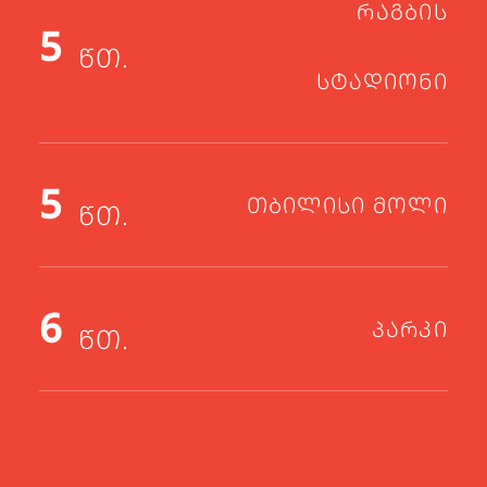
ᲠᲐᲒᲑᲘᲡ
5
ᲬᲗ.
ᲡᲢᲐᲓᲘᲝᲜᲘ
5
ᲗᲑᲘᲚᲘᲡᲘ ᲛᲝᲚᲘ
ᲬᲗ.
6
ᲞᲐᲠᲙᲘ
ᲬᲗ.