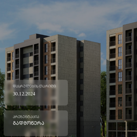
ᲓᲐᲡᲠᲣᲚᲔᲑᲘᲡ ᲗᲐᲠᲘᲦᲘ
30.12.2024
ᲓᲐᲒᲕᲘᲢᲝᲕᲔ ᲜᲝᲛᲔᲠᲘ 🚀
ჩვენი უძრავი ქონების ექსპერტი
ᲞᲠᲔᲖᲔᲜᲢᲐᲪᲘᲐ
შეგარჩევინებთ ოცნების ბინას💙
ᲒᲐᲓᲛᲝᲬᲔᲠᲐ