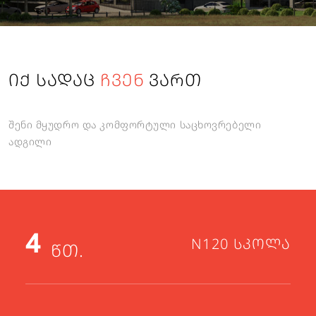
გაგზავნა
გაუქმება
ᲘᲥ ᲡᲐᲓᲐᲪ
ᲩᲕᲔᲜ
ᲕᲐᲠᲗ
შენი მყუდრო და კომფორტული საცხოვრებელი
ადგილი
4
N120 ᲡᲙᲝᲚᲐ
ᲬᲗ.