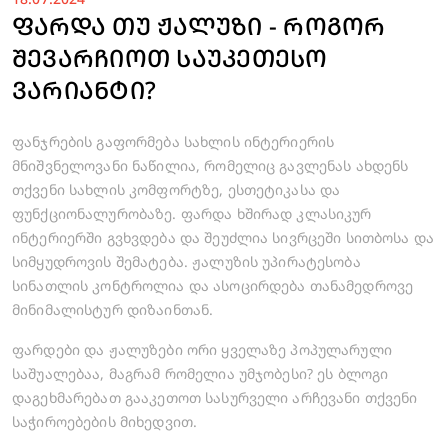
ᲤᲐᲠᲓᲐ ᲗᲣ ᲟᲐᲚᲣᲖᲘ - ᲠᲝᲒᲝᲠ
ᲨᲔᲕᲐᲠᲩᲘᲝᲗ ᲡᲐᲣᲙᲔᲗᲔᲡᲝ
ᲕᲐᲠᲘᲐᲜᲢᲘ?
ფანჯრების გაფორმება სახლის ინტერიერის
მნიშვნელოვანი ნაწილია, რომელიც გავლენას ახდენს
თქვენი სახლის კომფორტზე, ესთეტიკასა და
ფუნქციონალურობაზე. ფარდა ხშირად კლასიკურ
ინტერიერში გვხვდება და შეუძლია სივრცეში სითბოსა და
სიმყუდროვის შემატება. ჟალუზის უპირატესობა
სინათლის კონტროლია და ასოცირდება თანამედროვე
მინიმალისტურ დიზაინთან.
ფარდები და ჟალუზები ორი ყველაზე პოპულარული
ᲓᲐᲒᲕᲘᲢᲝᲕᲔ ᲜᲝᲛᲔᲠᲘ 🚀
საშუალებაა, მაგრამ რომელია უმჯობესი? ეს ბლოგი
დაგეხმარებათ გააკეთოთ სასურველი არჩევანი თქვენი
ჩვენი უძრავი ქონების ექსპერტი
საჭიროებების მიხედვით.
შეგარჩევინებთ ოცნების ბინას💙