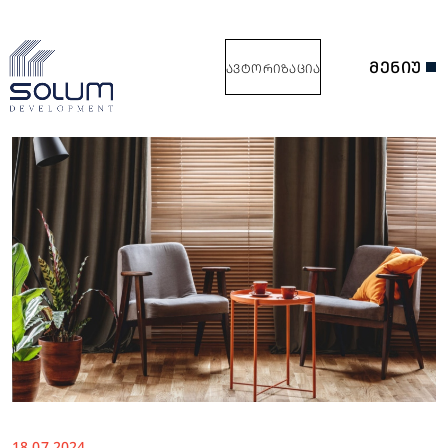
ᲛᲔᲜᲘᲣ
ᲐᲕᲢᲝᲠᲘᲖᲐᲪᲘᲐ
18.07.2024