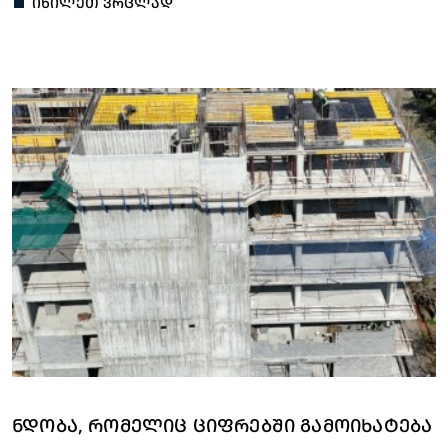
ᲘᲮᲘᲚᲔᲗ ᲕᲠᲪᲚᲐᲓ
ᲜᲓᲝᲑᲐ, ᲠᲝᲛᲔᲚᲘᲪ ᲪᲘᲤᲠᲔᲑᲨᲘ ᲒᲐᲛᲝᲘᲮᲐᲢᲔᲑᲐ