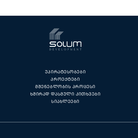
ᲣᲞᲘᲠᲐᲢᲔᲡᲝᲑᲔᲑᲘ
ᲞᲠᲝᲔᲥᲢᲔᲑᲘ
ᲛᲨᲔᲜᲔᲑᲚᲝᲑᲘᲡ ᲞᲠᲝᲪᲔᲡᲘ
ᲮᲨᲘᲠᲐᲓ ᲓᲐᲡᲛᲣᲚᲘ ᲙᲘᲗᲮᲕᲔᲑᲘ
ᲡᲘᲐᲮᲚᲔᲔᲑᲘ