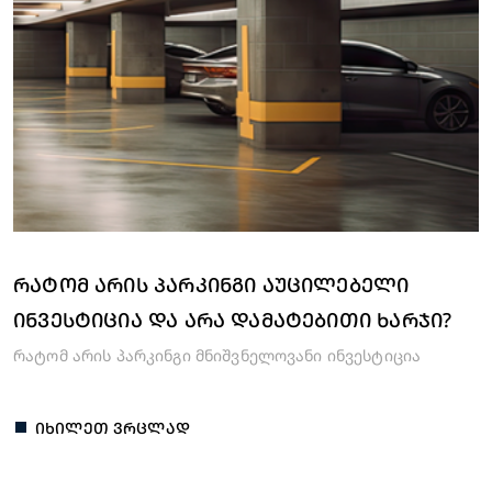
ᲠᲐᲢᲝᲛ ᲐᲠᲘᲡ ᲞᲐᲠᲙᲘᲜᲒᲘ ᲐᲣᲪᲘᲚᲔᲑᲔᲚᲘ
ᲘᲜᲕᲔᲡᲢᲘᲪᲘᲐ ᲓᲐ ᲐᲠᲐ ᲓᲐᲛᲐᲢᲔᲑᲘᲗᲘ ᲮᲐᲠᲯᲘ?
რატომ არის პარკინგი მნიშვნელოვანი ინვესტიცია
ᲘᲮᲘᲚᲔᲗ ᲕᲠᲪᲚᲐᲓ