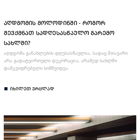
ᲐᲦᲓᲒᲝᲛᲘᲡ ᲛᲝᲚᲝᲓᲘᲜᲨᲘ - ᲠᲝᲒᲝᲠ
ᲨᲔᲕᲥᲛᲜᲐᲗ ᲡᲐᲓᲦᲔᲡᲐᲡᲬᲐᲣᲚᲝ ᲒᲐᲠᲔᲛᲝ
ᲡᲐᲮᲚᲨᲘ?
აღდგომა განახლების დღესასწაულია, სადაც მთავარი
არა გადატვირთული დეკორაცია, არამედ სახლში
დამკვიდრებული სიმშვიდეა.
ᲘᲮᲘᲚᲔᲗ ᲕᲠᲪᲚᲐᲓ