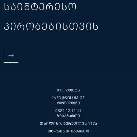
ᲡᲐᲘᲜᲢᲔᲠᲔᲡᲝ
ᲞᲘᲠᲝᲑᲔᲑᲘᲡᲗᲕᲘᲡ
ᲔᲚ. ᲤᲝᲡᲢᲐ
INFO@SOLUM.GE
ᲢᲔᲚᲔᲤᲝᲜᲘ
0322 12 11 11
ᲛᲘᲡᲐᲛᲐᲠᲗᲘ
ᲗᲑᲘᲚᲘᲡᲘ, ᲬᲔᲠᲔᲗᲚᲘᲡ 117Ა
ᲝᲜᲚᲐᲘᲜ ᲛᲘᲡᲐᲛᲐᲠᲗᲘ