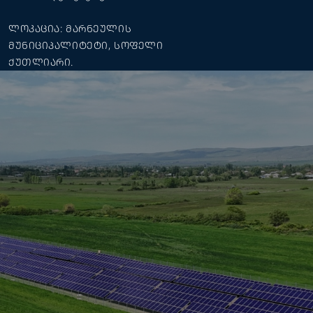
ᲚᲝᲙᲐᲪᲘᲐ: ᲛᲐᲠᲜᲔᲣᲚᲘᲡ
ᲛᲣᲜᲘᲪᲘᲞᲐᲚᲘᲢᲔᲢᲘ, ᲡᲝᲤᲔᲚᲘ
ᲥᲣᲗᲚᲘᲐᲠᲘ.