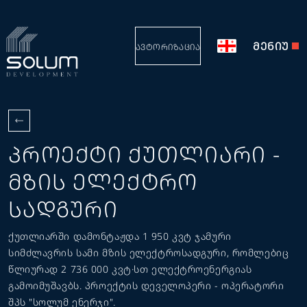
ᲛᲔᲜᲘᲣ
ᲐᲕᲢᲝᲠᲘᲖᲐᲪᲘᲐ
ᲞᲠᲝᲔᲥᲢᲘ ᲥᲣᲗᲚᲘᲐᲠᲘ -
ᲛᲖᲘᲡ ᲔᲚᲔᲥᲢᲠᲝ
ᲡᲐᲓᲒᲣᲠᲘ
ქუთლიარში დამონტაჟდა 1 950 კვტ ჯამური
სიმძლავრის სამი მზის ელექტროსადგური, რომლებიც
წლიურად 2 736 000 კვტ·სთ ელექტროენერგიას
გამოიმუშავბს. პროექტის დეველოპერი - ოპერატორი
შპს "სოლუმ ენერჯი".