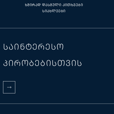
ᲮᲨᲘᲠᲐᲓ ᲓᲐᲡᲛᲣᲚᲘ ᲙᲘᲗᲮᲕᲔᲑᲘ
ᲡᲘᲐᲮᲚᲔᲔᲑᲘ
ᲡᲐᲘᲜᲢᲔᲠᲔᲡᲝ
ᲞᲘᲠᲝᲑᲔᲑᲘᲡᲗᲕᲘᲡ