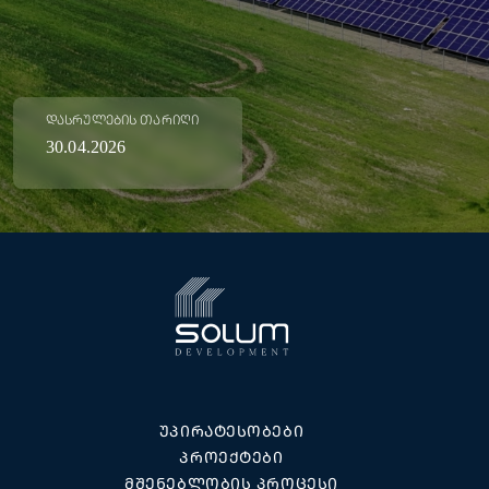
ᲓᲐᲡᲠᲣᲚᲔᲑᲘᲡ ᲗᲐᲠᲘᲦᲘ
30.04.2026
ᲣᲞᲘᲠᲐᲢᲔᲡᲝᲑᲔᲑᲘ
ᲞᲠᲝᲔᲥᲢᲔᲑᲘ
ᲛᲨᲔᲜᲔᲑᲚᲝᲑᲘᲡ ᲞᲠᲝᲪᲔᲡᲘ