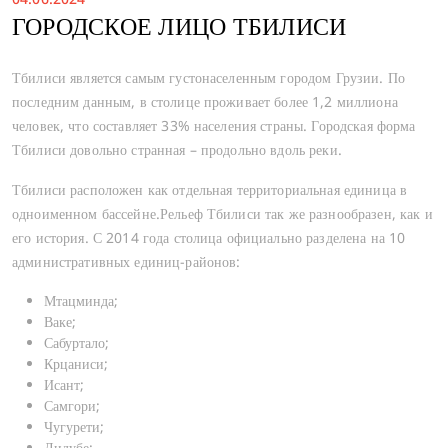
ГОРОДСКОЕ ЛИЦО ТБИЛИСИ
Тбилиси является самым густонаселенным городом Грузии. По
последним данным, в столице проживает более 1,2 миллиона
человек, что составляет 33% населения страны. Городская форма
Тбилиси довольно странная – продольно вдоль реки.
Тбилиси расположен как отдельная территориальная единица в
одноименном бассейне.Рельеф Тбилиси так же разнообразен, как и
его история. С 2014 года столица официально разделена на 10
административных единиц-районов:
ОСТАВЬТЕ НАМ СВОЙ
Мтацминда;
НОМЕР 🚀
Ваке;
Сабуртало;
Крцаниси;
Наш эксперт по недвижимости
Исант;
поможет вам выбрать квартиру вашей
Самгори;
мечты💙
Чугурети;
Дидубе;