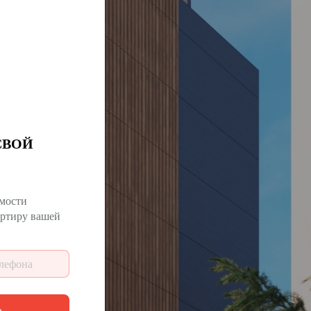
СВОЙ
мости
артиру вашей
ь