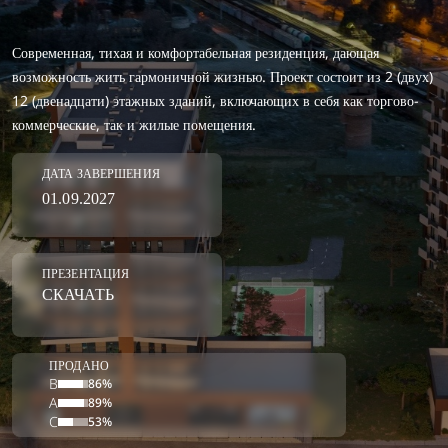
Современная, тихая и комфортабельная резиденция, дающая
возможность жить гармоничной жизнью. Проект состоит из 2 (двух)
12 (двенадцати) этажных зданий, включающих в себя как торгово-
коммерческие, так и жилые помещения.
ДАТА ЗАВЕРШЕНИЯ
01.09.2027
ПРЕЗЕНТАЦИЯ
СКАЧАТЬ
ОСТАВЬТЕ НАМ СВОЙ
ПРОДАНО
B
86%
НОМЕР 🚀
A
89%
C
53%
Наш эксперт по недвижимости